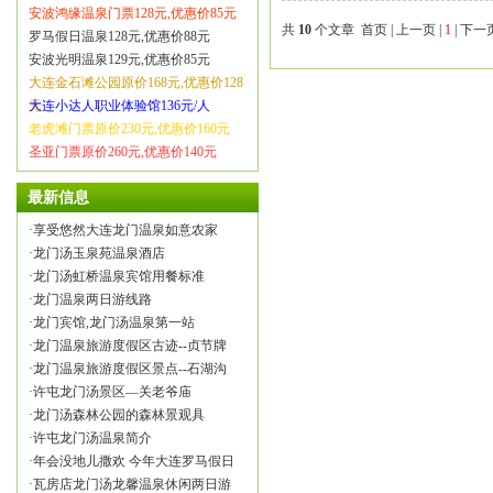
安波鸿缘温泉门票128元,优惠价85元
共
10
个文章 首页 | 上一页 |
1
| 下一
罗马假日温泉128元,优惠价88元
安波光明温泉129元,优惠价85元
大连金石滩公园原价168元,优惠价128
元
大连小达人职业体验馆136元/人
老虎滩门票原价230元,优惠价160元
圣亚门票原价260元,优惠价140元
最新信息
·
享受悠然大连龙门温泉如意农家
·
龙门汤玉泉苑温泉酒店
·
龙门汤虹桥温泉宾馆用餐标准
·
龙门温泉两日游线路
·
龙门宾馆,龙门汤温泉第一站
·
龙门温泉旅游度假区古迹--贞节牌
·
龙门温泉旅游度假区景点--石湖沟
·
许屯龙门汤景区—关老爷庙
·
龙门汤森林公园的森林景观具
·
许屯龙门汤温泉简介
·
年会没地儿撒欢 今年大连罗马假日
·
瓦房店龙门汤龙馨温泉休闲两日游