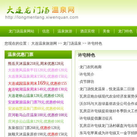
龙门汤温泉网站
信息
温泉旅游
酒店宾馆
美食
龙门特色
您现在的位置：
大连温泉旅游网
>>
龙门汤温泉
>>
许屯特色
温泉优惠门票
许屯特色
熊岳天沐温泉218元,周末优惠128元
·
龙门农民画廊
大连唐风温泉平日128元,优惠价120元
·
许屯简介
大连唐风温泉周末158元,优惠价150元
·
贞节牌坊
169
大连成园温泉周末
元,优惠价155
·
龙门汤悦龙温泉，悦龙温泉二日游
大连铭湖温泉周末149元,优惠价130元
元
大连老铁山温泉128元,优惠价120元
·
瓦房店炮台镇现代农业经济发展势
安波聚源温泉门票79元,优惠价60元
·
沃尔玛与大连绿嘉侬农业公司合作
安波福慧温泉门票69元,优惠价60元
·
瓦房店许屯镇提前做好冬季防火工
庄河歇马山庄温泉188元,优惠价108元
·
许屯镇提倡廉洁征兵
庄河步云山温泉129元,优惠价100元
·
瓦房店许屯镇龙门汤村碾盘沟屯出
东泉假日门票268元,
优惠价
128元
·
东马屯苹果成为许屯镇又一金字招
旅顺天沐温泉原价198元,
优惠价
158元