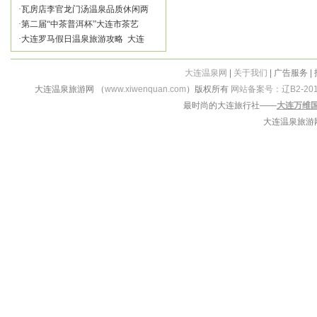
·
瓦房店李官龙门汤温泉品质休闲两
·
第二届“中茶普洱杯”大连市茶艺
·
大连罗马假日温泉旅游攻略 大连
大连温泉网
|
关于我们
| 广告服务 |
大连温泉旅游网 （
www.xiwenquan.com
）版权所有
网站备案号：辽B2-201
最时尚的大连旅行社——
大连万维
大连温泉旅游