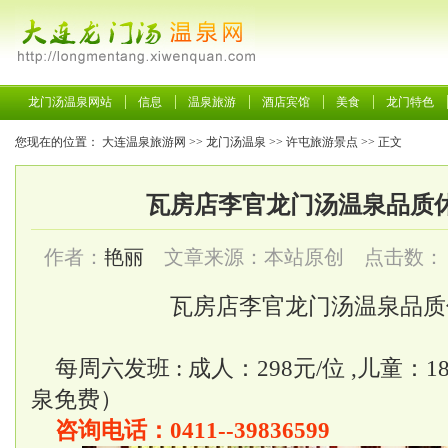
龙门汤温泉网站
信息
温泉旅游
酒店宾馆
美食
龙门特色
您现在的位置：
大连温泉旅游网
>>
龙门汤温泉
>>
许屯旅游景点
>> 正文
瓦房店李官龙门汤温泉品质
作者：
艳丽
文章来源：本站原创 点击数：
瓦房店李官龙门汤温泉品质
每周六发班 : 成人：298元/位 ,儿童：1
泉免费）
咨询电话：0411--39836599