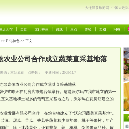
大连温泉旅游网--中国大连
酒店宾馆
美食
龙门特色
路线
景点
体验
美图
问答
>>
许屯特色
>> 正文
侬农业公司合作成立蔬菜直采基地落
来源：本站原创 点击数：
更新时间：2009/11/7
连绿嘉侬农业公司合作成立蔬菜直采基地落
揭牌仪式昨天在瓦房店市炮台镇举行。这是沃尔玛在我市建立的第一
果直采基地和土城乡的葡萄直采基地之后，沃尔玛在瓦房店建立的
业发展有限公司合作，在炮台镇建立了“沃尔玛蔬菜直采基地”。
茄、芸豆、甜瓜、苦瓜、香菇等蔬菜和少量苹果、桃子等果树，年产
熊
9000亩，除上述蔬菜外，还有韭菜、姜、樱桃、梨等果蔬品种。该