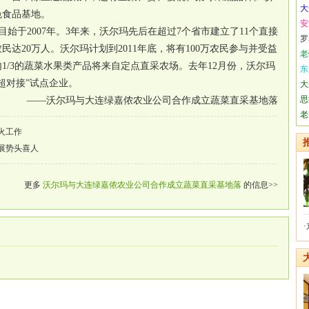
大
色食品基地。
安
于2007年。3年来，沃尔玛先后在超过7个省市建立了11个直接
罗
民达20万人。沃尔玛计划到2011年底，将有100万农民参与并受益
老
1/3的蔬菜水果类产品将来自定点直采农场。去年12月份，沃尔玛
东
超对接”试点企业。
大
思
——沃尔玛与大连绿嘉侬农业公司合作成立蔬菜直采基地落
老
火工作
展势头喜人
更多
沃尔玛与大连绿嘉侬农业公司合作成立蔬菜直采基地落
的信息>>
·