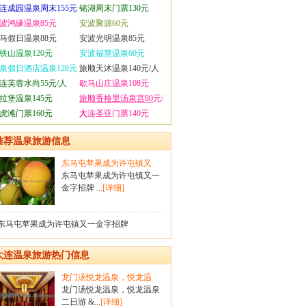
连成园温泉周末155元
铭湖周末门票130元
波鸿缘温泉85元
安波聚源60元
马假日温泉88元
安波光明温泉85元
铁山温泉120元
安波福慧温泉60元
泉假日酒店温泉128元
旅顺天沐温泉140元/人
连芙蓉水尚55元/人
歇马山庄温泉108元
拉堡温泉145元
旅顺香格里汤泉宫80
元/
虎滩门票160元
人
大连圣亚门票140元
推荐温泉旅游信息
东马屯苹果成为许屯镇又
东马屯苹果成为许屯镇又一
金字招牌 ...
[详细]
东马屯苹果成为许屯镇又一金字招牌
大连温泉旅游热门信息
龙门汤悦龙温泉，悦龙温
龙门汤悦龙温泉，悦龙温泉
二日游 &...
[详细]