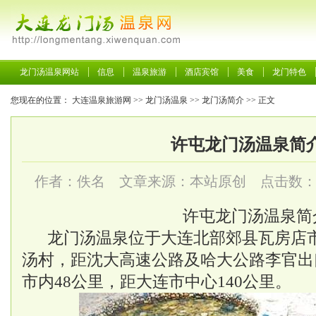
龙门汤温泉网站
信息
温泉旅游
酒店宾馆
美食
龙门特色
您现在的位置：
大连温泉旅游网
>>
龙门汤温泉
>>
龙门汤简介
>> 正文
许屯龙门汤温泉简
作者：佚名 文章来源：本站原创 点击数
许屯龙门汤温泉简
龙门汤温泉位于大连北部郊县瓦房店
汤村，距沈大高速公路及哈大公路李官出
市内48公里，距大连市中心140公里。