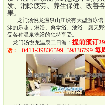
发、消除疲劳、养生保健、改善
果。
龙门汤悦龙
温泉
山庄设有大型游泳馆
泳的乐趣，淋浴、桑拿浴、池浴、露天野
受各种温泉洗浴的独特享受。
提前预订29
龙门汤悦龙温泉二日游：
0411-39836599 39836799
每
话：