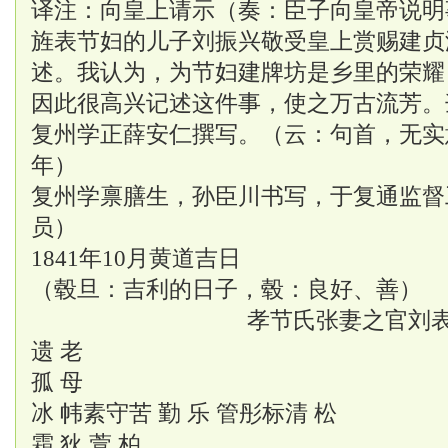
译注：向皇上请示（奏：臣子向皇帝说明
旌表节妇的儿子刘振兴敬受皇上赏赐建贞
述。我认为，为节妇建牌坊是乡里的荣耀
因此很高兴记述这件事，使之万古流芳。
复州学正薛安仁撰写。（云：句首，无实意
年）
复州学禀膳生，孙臣川书写，于复通监督
员）
1841年10月黄道吉日
（毂旦：吉利的日子，毂：良好、善）
孝节氏张妻之官刘
遗 老
孤 母
冰 帏素守苦 勤 乐 管彤标清 松
霜 狄 萱 柏