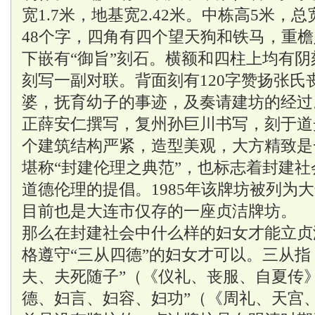
宽1.7米，地基宽2.42米。中栋高5米，总
48个字，四角有四个望天狗和铁马，重
下嵌有“御旨”刻石。横额和四柱上均有
刻写一副对联。背面刻有120字赞扬张氏
婆，抚育幼子的事迹，及奏请建坊的经过
正薛安仁撰写，复州孙巨川书写，刻于道
个建筑结构严紧，造型美观，大方精致是
堪称“封建伦理之典范”，也标志着封建
道德伦理的提倡。1985年该牌坊被列为
目前也是大连市仅存的一座贞洁牌坊。
那么在封建社会中什么样的妇女才能立贞
格遵守“三从四德”的妇女才可以。三从指
夫、夫死随子”（《仪礼、丧服、自夏传
德、妇言、妇容、妇功”（《周礼、天宫