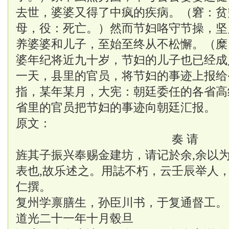
去世，婆婆又得了中疯的疾病。（窘：贫
母，役：死亡。）然而节妇咯守节操，坚
养婆婆和儿子，至始至终从不松懈。（糜
婆年纪将近九十岁，节妇的儿子也已经成
一天，县里的官员，将节妇的事迹上报给
指，某年某月，大宪：朝廷委任的各省高
省里的官员把节妇的事迹向朝廷汇报。
原文：
奏 请
旌其子振兴奉赐金建坊，请记於余,余以为
表也,故乐述之。用誌不朽，云壬辰举人
仁撰。
复州学禀膳生，孙臣川书，于复通督工。
道光二十一年十月毂旦