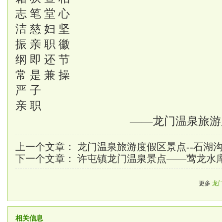
志 笔 堂 心
洁 慈 妇 坚
振 亲 职 徽
纲 即 还 节
常 是 兼 操
严 子
亲 职
——龙门温泉旅游
上一个文章：
龙门温泉旅游度假区景点--石湖
下一个文章：
许屯镇龙门温泉景点——莺龙水
更多
龙
相关信息