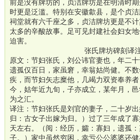
前是没有牌坊的，贞洁牌坊是在明清时期
时更是泛滥。特别在安徽歙县，是个贞洁
祠堂就有六千座之多，贞洁牌坊更是不计
太多的辛酸故事。足可见封建社会妇女地
迫害。
张氏牌坊碑刻译
原文：节妇张氏，刘公讳官妻也，年二十
遗孤仅百日，家虽窘，幸翁姑尚健。不数
疾，而节妇矢志糜他，几竭力双资奉养者
今，姑年近九旬，子亦成立，某年月，邑
为之汇。
译注：节妇张氏是刘官的妻子，二十岁出
归：古女子出嫁为归。）过了三年成了寡
天左右。（阅：经历，孀：寡妇，遗孤：
子。）家中虽然穷困，幸亏公公婆婆还健