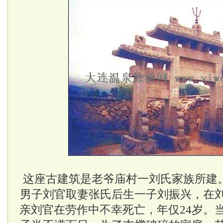
这座古建筑是老爷庙村一刘氏家族所建
男子刘官取妻张氏后生一子刘振兴，在
亲刘官在劳作中不幸死亡，年仅24岁。