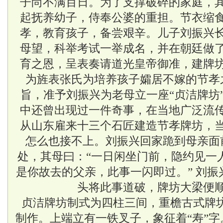
子尚不满百日。为了支撑破碎的家庭，
起抚养幼子，侍奉公婆的重担。节衣缩
孝，教育孩子，备尝艰辛。儿子刘振兴
母望，科举考试一举成名，并在朝廷做
育之恩，呈表奏请道光皇帝御准，建牌
为旌表张氏为培养孩子孀居不嫁的节孝
旨，准予刘振兴为老母立一座“贞洁牌坊
中还曾出现过一件奇事，在当地广泛流
从山东雇来十三个石匠建造节孝牌坊，
怎么也接不上。刘振兴回家跪到母亲面
处，其母曰：“一日闲坐门前，隐约见一
是你故去的父亲，此事一闪即过。” 刘
头将此事道破，牌坊大梁便
贞洁牌坊制式为四柱三间，重檐古式牌
制作。上端立有一铁叉子，象征着“寿”字