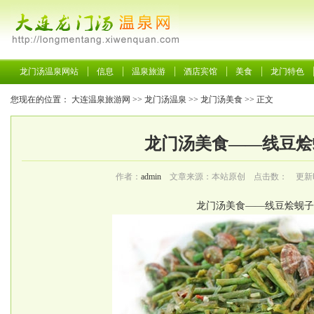
龙门汤温泉网站
信息
温泉旅游
酒店宾馆
美食
龙门特色
您现在的位置：
大连温泉旅游网
>>
龙门汤温泉
>>
龙门汤美食
>> 正文
龙门汤美食——线豆烩
作者：
admin
文章来源：本站原创 点击数：
更新时间
龙门汤美食——线豆烩蚬子