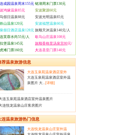
连成园温泉周末155元
铭湖周末门票130元
波鸿缘温泉85元
安波聚源60元
马假日温泉88元
安波光明温泉85元
铁山温泉120元
安波福慧温泉60元
泉假日酒店温泉128元
旅顺天沐温泉140元/人
连芙蓉水尚55元/人
歇马山庄温泉108元
拉堡温泉145元
旅顺香格里汤泉宫80
元/
虎滩门票160元
人
大连圣亚门票140元
推荐温泉旅游信息
大连玉泉苑温泉酒店室外
大连玉泉苑温泉酒店室外温
泉图片 大...
[详细]
大连玉泉苑温泉酒店室外温泉图片
大连悦龙温泉山庄客房图片
大连温泉旅游热门信息
大连悦龙温泉山庄室外温
大连悦龙温泉山庄室外温泉