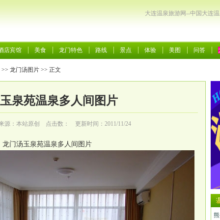
大连温泉旅游网--中国大连
酒店宾馆
美食
龙门特色
路线
景点
体验
美图
问答
>>
龙门汤图片
>> 正文
玉泉苑温泉多人间图片
来源：本站原创 点击数：
更新时间：2011/11/24
龙门汤玉泉苑温泉多人间图片
熊