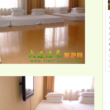
·
·
·
·
·
·
·
·
·
·