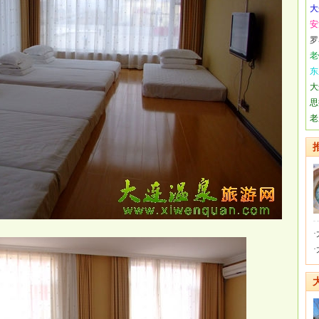
大
安
罗
老
东
大
思
老
·
·