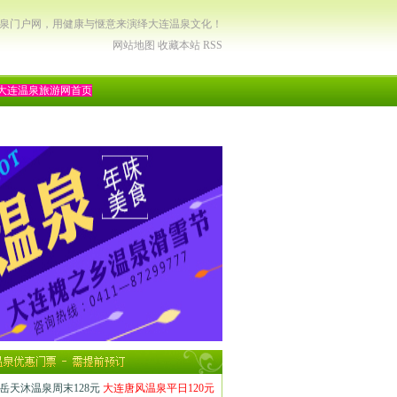
温泉门户网，用健康与惬意来演绎大连温泉文化！
网站地图
收藏本站
RSS
大连温泉旅游网首页
岳天沐温泉周末128元
大连唐风温泉平日120元